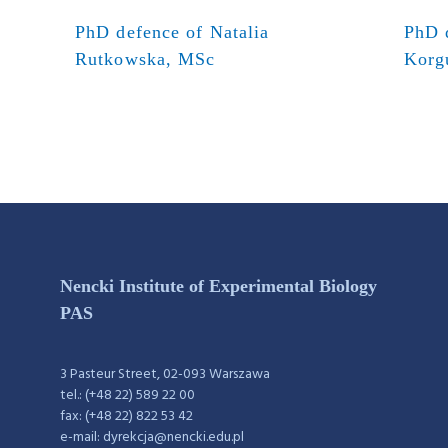
PhD defence of Natalia
PhD 
Rutkowska, MSc
Korg
Nencki Institute of Experimental Biology
PAS
3 Pasteur Street, 02-093 Warszawa
tel.: (+48 22) 589 22 00
fax: (+48 22) 822 53 42
e-mail: dyrekcja@nencki.edu.pl