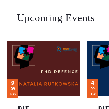
Upcoming Events
9
4
09
09
12:00
11:00
EVENT
EVENT