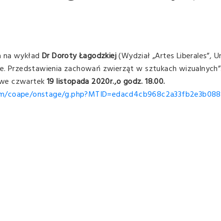
a na wykład
Dr Doroty Łagodzkiej
(Wydział „Artes Liberales”, 
ne. Przedstawienia zachowań zwierząt w sztukach wizualnych”
 we czwartek
19 listopada 2020r.,o godz. 18.00.
om/coape/
onstage/g.php?MTID=
edacd4cb968c2a33fb2e3b08