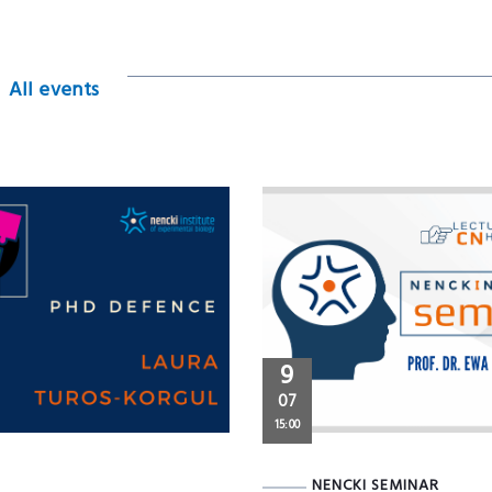
All events
9
07
15:00
NENCKI SEMINAR