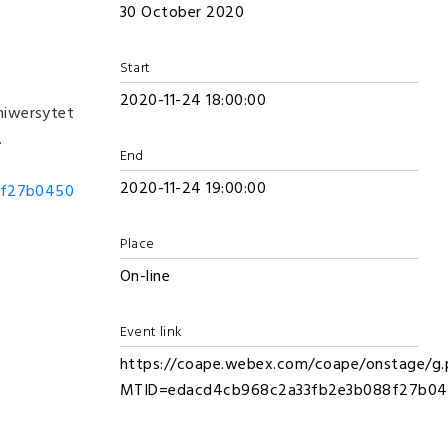
30 October 2020
Start
2020-11-24 18:00:00
Uniwersytet
.
End
2020-11-24 19:00:00
8f27b0
450
Place
On-line
Event link
https://coape.webex.com/coape/onstage/g.
MTID=edacd4cb968c2a33fb2e3b088f27b0