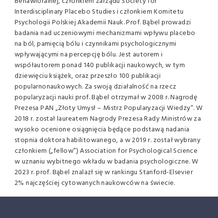
Behawioralnej, członkiem zarządu Society for
Interdisciplinary Placebo Studies i członkiem Komitetu
Psychologii Polskiej Akademii Nauk. Prof. Bąbel prowadzi
badania nad uczeniowymi mechanizmami wpływu placebo
na ból, pamięcią bólu i czynnikami psychologicznymi
wpływającymi na percepcję bólu. Jest autorem i
współautorem ponad 140 publikacji naukowych, w tym
dziewięciu książek, oraz przeszło 100 publikacji
popularnonaukowych. Za swoją działalność na rzecz
popularyzacji nauki prof. Bąbel otrzymał w 2008 r. Nagrodę
Prezesa PAN „Złoty Umysł – Mistrz Popularyzacji Wiedzy”. W
2018 r. został laureatem Nagrody Prezesa Rady Ministrów za
wysoko ocenione osiągnięcia będące podstawą nadania
stopnia doktora habilitowanego, a w 2019 r. został wybrany
członkiem („fellow”) Association for Psychological Science
w uznaniu wybitnego wkładu w badania psychologiczne. W
2023 r. prof. Bąbel znalazł się w rankingu Stanford-Elsevier
2% najczęściej cytowanych naukowców na świecie.