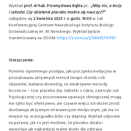
Wykład
prof. dr hab. Przemysława Bąbla
pt.:
„Niby nic, a leczy
i szkodzi. Czy działania placebo można się nauczyć?”
odbędzie się
2 kwietnia 2025 r. o godz. 16:00
w Sali
Konferencyjnej Centrum Neurobiologii Instytutu Biologii
Doświadczalnej im. M. Nenckiego. Wykład będzie
transmitowany na ZOOM:
https://zoom.us/j/98455741797
Streszczenie:
Pomimo ogromnego postępu, jaki poczyniła medycyna w
poszukiwaniu aktywnych metod terapii chorób i ich
objawów, badania dowodzą, że nieaktywne metody
lecznicze – tzw. placebo (np. tabletki z cukru, zastrzyki soli
fizjologicznej czy pozorowane operacje chirurgiczne) mogą
nie tylko być efektywne, ale czasem wręcz ich skuteczność
dorównuje aktywnym interwencjom medycznym, jak ma to
miejsce np. w przypadku bólu czy depresji. Wykład odpowie
na pytanie, jak to jest możliwe, że placebo działa i
wywołuje jak najbardziej realne skutki dla zdrowia.