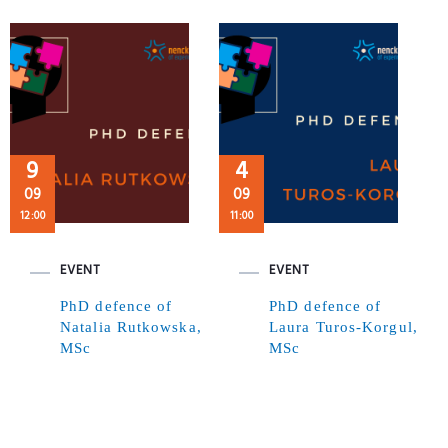
9
4
09
09
12:00
11:00
EVENT
EVENT
PhD defence of
PhD defence of
Natalia Rutkowska,
Laura Turos-Korgul,
MSc
MSc