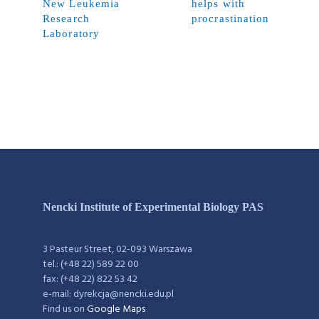
New Leukemia
helps with
Research
procrastination
Laboratory
Nencki Institute of Experimental Biology PAS
3 Pasteur Street, 02-093 Warszawa
tel.: (+48 22) 589 22 00
fax: (+48 22) 822 53 42
e-mail: dyrekcja@nencki.edu.pl
Find us on
Google Maps