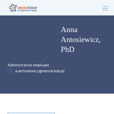
Anna
Antosiewicz,
PhD
Administrative employee
a.antosiewicz@nencki.edu.pl