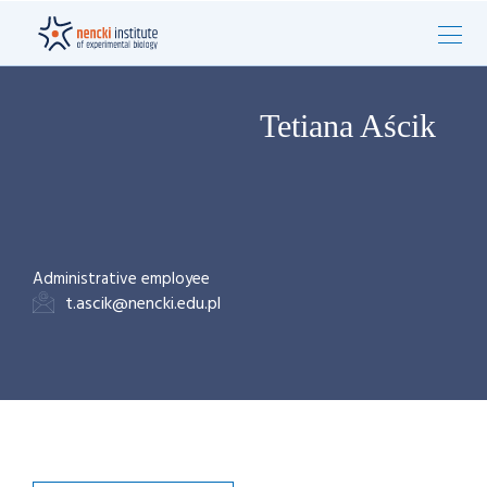
Tetiana Aścik
Administrative employee
t.ascik@nencki.edu.pl