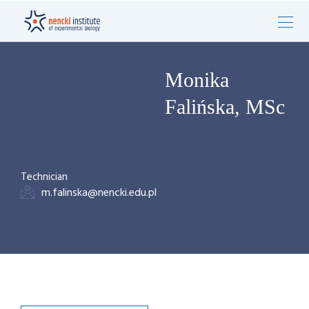
Monika
Falińska, MSc
Technician
m.falinska@nencki.edu.pl