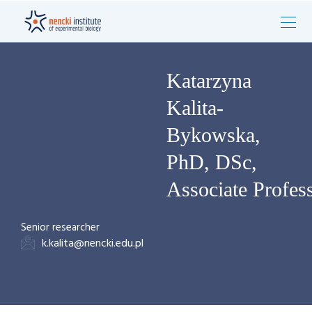
Katarzyna
Kalita-
Bykowska,
PhD, DSc,
Associate Profes
Senior researcher
k.kalita@nencki.edu.pl