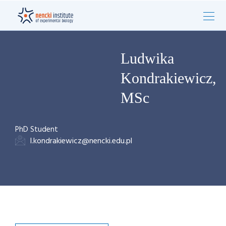
Ludwika
Kondrakiewicz,
MSc
PhD Student
l.kondrakiewicz@nencki.edu.pl