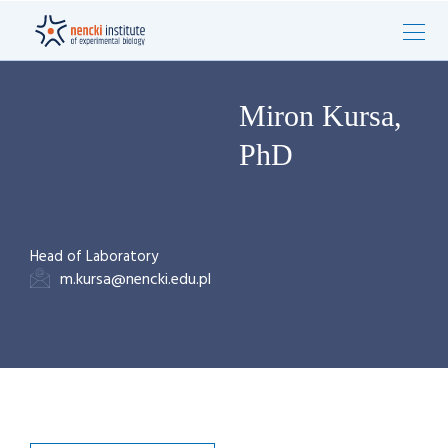
Miron Kursa,
PhD
Head of Laboratory
m.kursa@nencki.edu.pl