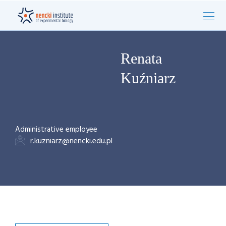
Renata
Kuźniarz
Administrative employee
r.kuzniarz@nencki.edu.pl