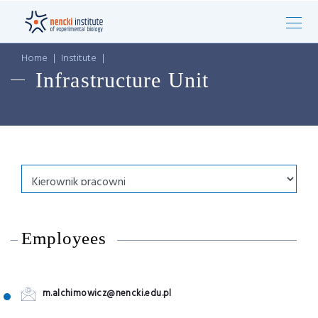
Home
|
Institute
|
Infrastructure Unit
Employees
m.alchimowicz@nencki.edu.pl