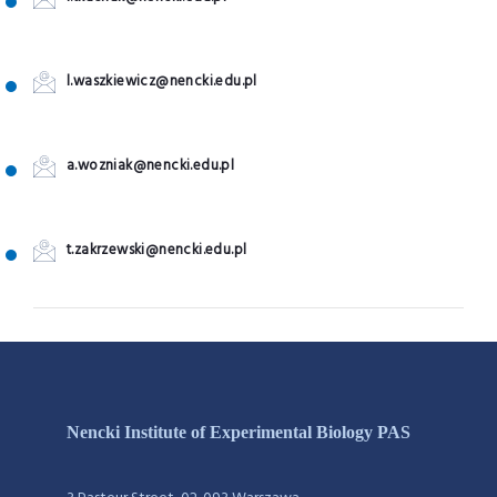
l.waszkiewicz@nencki.edu.pl
a.wozniak@nencki.edu.pl
t.zakrzewski@nencki.edu.pl
Nencki Institute of Experimental Biology PAS