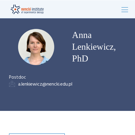
Anna
Lenkiewicz,
PhD
Postdoc
a.lenkiewicz@nencki.edu.pl