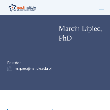
Marcin Lipiec,
PhD
Postdoc
m.lipiec@nencki.edu.pl