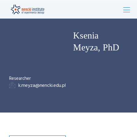
Ksenia
Meyza, PhD
Researcher
k.meyza@nencki.edu.pl