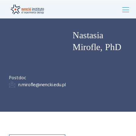
Nastasia
Mirofle, PhD
Postdoc
n.mirofle@nencki.edu.pl