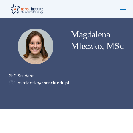
Magdalena
Mleczko, MSc
PhD Student
m.mleczko@nencki.edu.pl