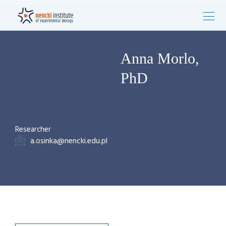
Anna Morlo,
PhD
Researcher
a.osinka@nencki.edu.pl