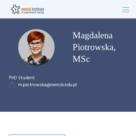
Magdalena
Piotrowska,
MSc
PhD Student
m.piotrowska@nencki.edu.pl