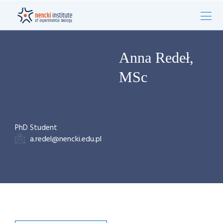
Anna Redeł,
MSc
PhD Student
a.redel@nencki.edu.pl