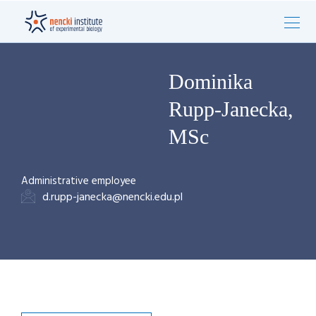
Dominika
Rupp-Janecka,
MSc
Administrative employee
d.rupp-janecka@nencki.edu.pl