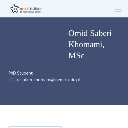
Omid Saberi
Khomami,
MSc
PhD Student
o.saberi-khomami@nencki.edu.pl