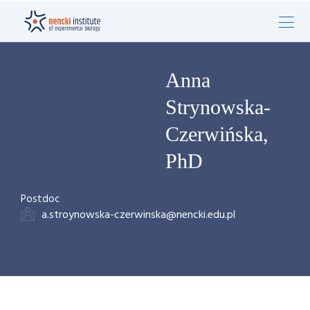
Anna
Strynowska-
Czerwińska,
PhD
Postdoc
a.stroynowska-czerwinska@nencki.edu.pl