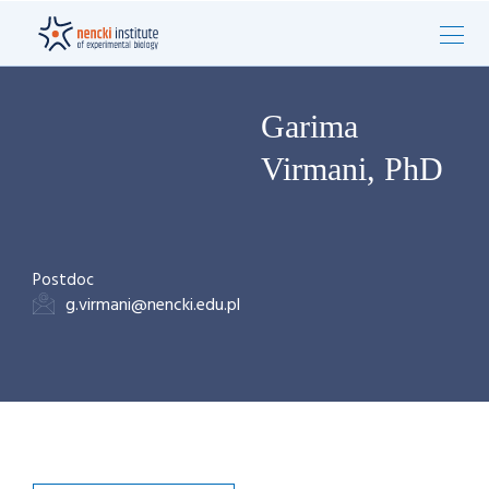
Garima
Virmani, PhD
Postdoc
g.virmani@nencki.edu.pl