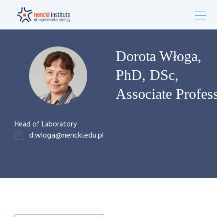
Dorota Włoga,
PhD, DSc,
Associate Profes
Head of Laboratory
d.wloga@nencki.edu.pl