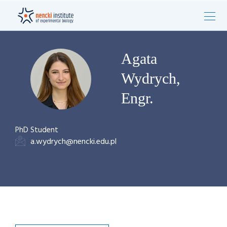
Agata
Wydrych,
Engr.
PhD Student
a.wydrych@nencki.edu.pl