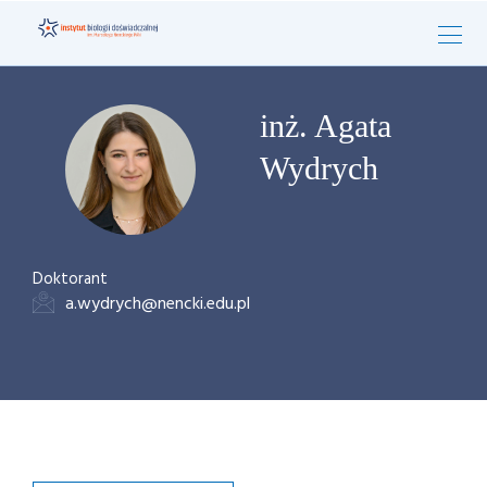
inż. Agata
Wydrych
Doktorant
a.wydrych@nencki.edu.pl