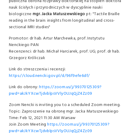
publiczna obrona rozprawy doktorskiej na stopień doktora
nauk ścisłych i przyrodniczych w dyscyplinie nauki
biologiczne
mgr. Jacka Matuszewskiego
pt: "Tactile Braille
reading in the brain: insights from longitudinal and cross-
sectional MRI studies"
Promotor: dr hab. Artur Marchewka, prof. Instytutu
Nenckiego PAN
Recenzenci: dr hab. Michał Harciarek, prof. UG; prof. dr hab.
Grzegorz Króliczak
Link do streszczenia i recenzji:
https://cloud.nencki.gov.pl/d/96f9efe6df/
Link do obrony:
https://zoom.us/j/99370125309?
pwd=akJkYXcwTjdvblpsVVlyOUJqQjZ4Zz09
Zoom Nencki is inviting you to a scheduled Zoom meeting.
Topic: Zaproszenie na obronę mgr. Jacka Matuszewskiego
Time: Feb 12, 2021 11:30 AM Warsaw
Join Zoom Meeting
https://zoom.us/j/99370125309?
pwd=akJkYXcwTjdvblpsVVlyOUJqQjZ4Zz09