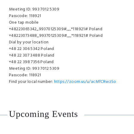
Meeting ID: 993 7012 5309
Passcode: 118921
One tap mobile
+48223065342,,99370125309#,,,,*118921# Poland
+48223073488,,99370125309#,,,,*118921# Poland
Dial by your location
+48 22 306 5342 Poland
+48 22 307 3488 Poland
+48 22 398 7356 Poland
Meeting ID: 993 7012 5309
Passcode: 118921
Find your local number:
https://zoom.us/u/acMfCRwzSo
Upcoming Events