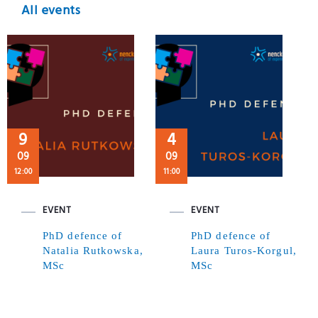
All events
9
4
09
09
12:00
11:00
EVENT
EVENT
PhD defence of
PhD defence of
Natalia Rutkowska,
Laura Turos-Korgul,
MSc
MSc