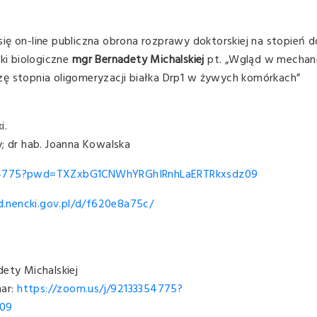
ię on-line publiczna obrona rozprawy doktorskiej na stopień 
uki biologiczne
mgr Bernadety Michalskiej
pt. „Wgląd w mechan
zę stopnia oligomeryzacji białka Drp1 w żywych komórkach”
i.
y; dr hab. Joanna Kowalska
354775?pwd=TXZxbG1CNWhYRGhIRnhLaERTRkxsdz09
d.nencki.gov.pl/d/f620e8a75c/
dety Michalskiej
nar:
https://zoom.us/j/92133354775?
09