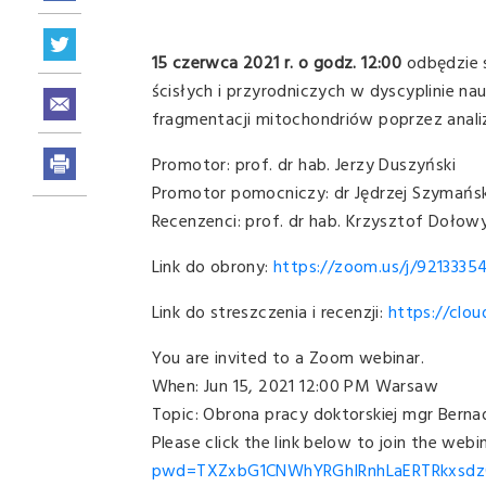
15 czerwca 2021 r. o godz. 12:00
odbędzie s
ścisłych i przyrodniczych w dyscyplinie na
fragmentacji mitochondriów poprzez anali
Promotor: prof. dr hab. Jerzy Duszyński
Promotor pomocniczy: dr Jędrzej Szymańsk
Recenzenci: prof. dr hab. Krzysztof Dołow
Link do obrony:
https://zoom.us/j/92133
Link do streszczenia i recenzji:
https://clou
You are invited to a Zoom webinar.
When: Jun 15, 2021 12:00 PM Warsaw
Topic: Obrona pracy doktorskiej mgr Berna
Please click the link below to join the webi
pwd=TXZxbG1CNWhYRGhIRnhLaERTRkxsdz