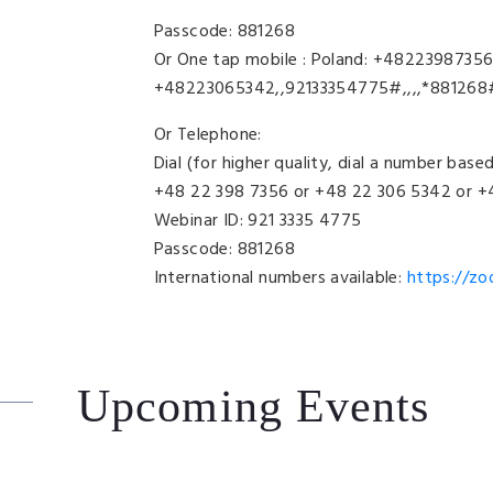
Passcode: 881268
Or One tap mobile : Poland: +4822398735
+48223065342,,92133354775#,,,,*881268
Or Telephone:
Dial (for higher quality, dial a number base
+48 22 398 7356 or +48 22 306 5342 or +
Webinar ID: 921 3335 4775
Passcode: 881268
International numbers available:
https://z
Upcoming Events