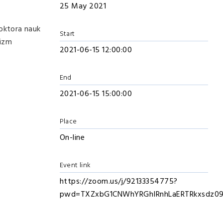
25 May 2021
doktora nauk
Start
izm
2021-06-15 12:00:00
End
2021-06-15 15:00:00
Place
On-line
Event link
https://zoom.us/j/92133354775?
pwd=TXZxbG1CNWhYRGhIRnhLaERTRkxsdz0