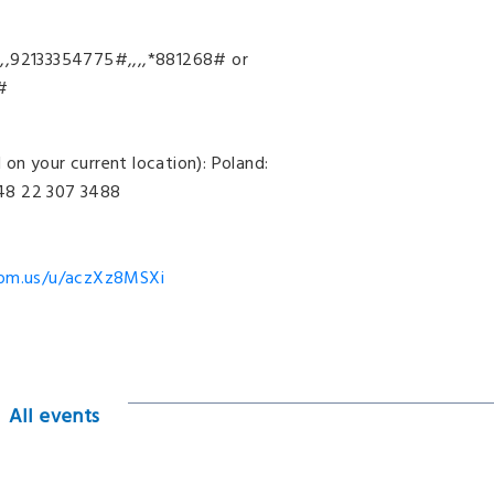
6,,92133354775#,,,,*881268# or
#
d on your current location): Poland:
48 22 307 3488
oom.us/u/aczXz8MSXi
All events