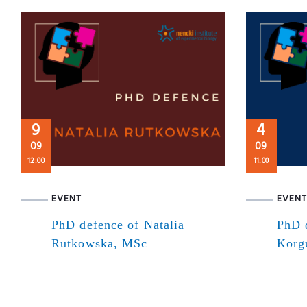
9
4
09
09
12:00
11:00
EVENT
EVENT
PhD defence of Natalia
PhD 
Rutkowska, MSc
Korg