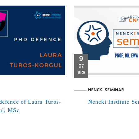
9
07
15:00
NENCKI SEMINAR
defence of Laura Turos-
Nencki Institute S
ul, MSc