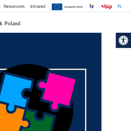
Newsroom
Intranet
PL
k Poland
Op