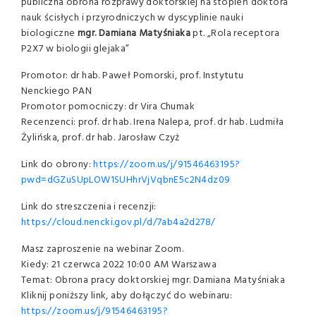
publiczna obrona rozprawy doktorskiej na stopień doktora
nauk ścisłych i przyrodniczych w dyscyplinie nauki
biologiczne
mgr. Damiana Matyśniaka
pt. „Rola receptora
P2X7 w biologii glejaka”
Promotor: dr hab. Paweł Pomorski, prof. Instytutu
Nenckiego PAN
Promotor pomocniczy: dr Vira Chumak
Recenzenci: prof. dr hab. Irena Nalepa, prof. dr hab. Ludmiła
Żylińska, prof. dr hab. Jarosław Czyż
Link do obrony:
https://zoom.us/j/91546463195?
pwd=dGZuSUpLOW1SUHhrVjVqbnE5c2N4dz09
Link do streszczenia i recenzji:
https://cloud.nencki.gov.pl/d/7ab4a2d278/
Masz zaproszenie na webinar Zoom.
Kiedy: 21 czerwca 2022 10:00 AM Warszawa
Temat: Obrona pracy doktorskiej mgr. Damiana Matyśniaka
Kliknij poniższy link, aby dołączyć do webinaru:
https://zoom.us/j/91546463195?