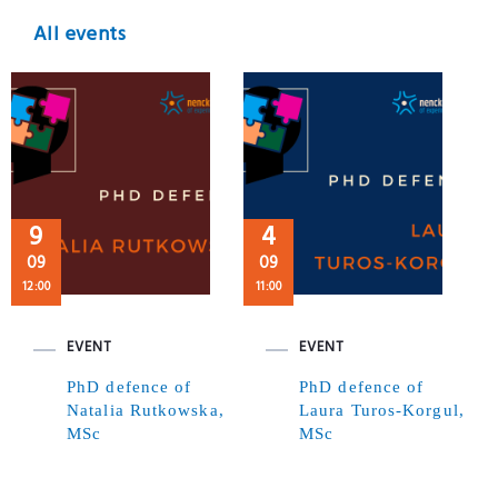
All events
9
4
09
09
12:00
11:00
EVENT
EVENT
PhD defence of
PhD defence of
Natalia Rutkowska,
Laura Turos-Korgul,
MSc
MSc