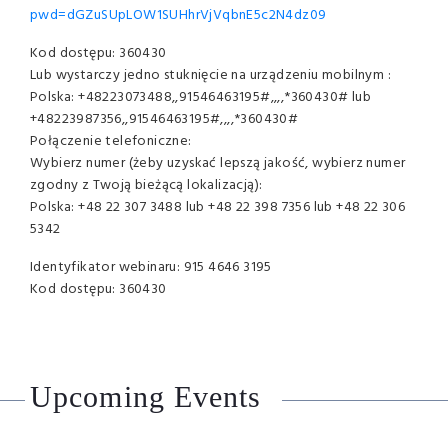
pwd=dGZuSUpLOW1SUHhrVjVqbnE5c2N4dz09
Kod dostępu: 360430
Lub wystarczy jedno stuknięcie na urządzeniu mobilnym :
Polska: +48223073488,,91546463195#,,,,*360430# lub
+48223987356,,91546463195#,,,,*360430#
Połączenie telefoniczne:
Wybierz numer (żeby uzyskać lepszą jakość, wybierz numer
zgodny z Twoją bieżącą lokalizacją):
Polska: +48 22 307 3488 lub +48 22 398 7356 lub +48 22 306
5342
Identyfikator webinaru: 915 4646 3195
Kod dostępu: 360430
Upcoming Events