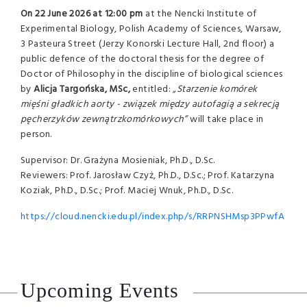
On 22 June 2026 at 12:00 pm
at the Nencki Institute of
Experimental Biology, Polish Academy of Sciences, Warsaw,
3 Pasteura Street (Jerzy Konorski Lecture Hall, 2nd floor) a
public defence of the doctoral thesis for the degree of
Doctor of Philosophy in the discipline of biological sciences
by
Alicja Targońska, MSc,
entitled:
„Starzenie komórek
mięśni gładkich aorty - związek między autofagią a sekrecją
pęcherzyków zewnątrzkomórkowych”
will take place in
person.
Supervisor: Dr. Grażyna Mosieniak, Ph.D., D.Sc.
Reviewers: Prof. Jarosław Czyż, Ph.D., D.Sc.; Prof. Katarzyna
Koziak, Ph.D., D.Sc.; Prof. Maciej Wnuk, Ph.D., D.Sc.
https://cloud.nencki.edu.pl/index.php/s/RRPNSHMsp3PPwfA
Upcoming Events