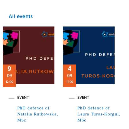
All events
9
4
09
09
12:00
11:00
EVENT
EVENT
PhD defence of
PhD defence of
Natalia Rutkowska,
Laura Turos-Korgul,
MSc
MSc