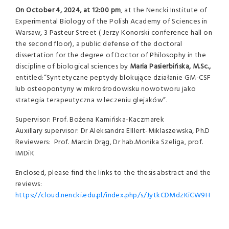
On October 4, 2024, at 12:00 pm
, at the Nencki Institute of
Experimental Biology of the Polish Academy of Sciences in
Warsaw, 3 Pasteur Street ( Jerzy Konorski conference hall on
the second floor), a public defense of the doctoral
dissertation for the degree of Doctor of Philosophy in the
discipline of biological sciences by
Maria Pasierbińska, M.Sc.,
entitled:“Syntetyczne peptydy blokujące działanie GM-CSF
lub osteopontyny w mikrośrodowisku nowotworu jako
strategia terapeutyczna w leczeniu glejaków”.
Supervisor: Prof. Bożena Kamińska-Kaczmarek
Auxillary supervisor: Dr Aleksandra Elllert-Miklaszewska, Ph.D
Reviewers: Prof. Marcin Drąg, Dr hab.Monika Szeliga, prof.
IMDiK
Enclosed, please find the links to the thesis abstract and the
reviews:
https://cloud.nencki.edu.pl/index.php/s/JytkCDMdzKiCW9H