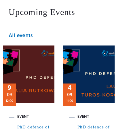
Upcoming Events
All events
9
4
09
09
12:00
11:00
EVENT
EVENT
PhD defence of
PhD defence of