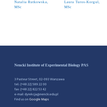
Natalia Rutkowska,
Laura Turos-Korgul,
MSc
MSc
Nencki Institute of Experimental Biology PAS
3 Pasteur Street, 02-093 Warszawa
tel.: (+48 22) 589 22 00
fax: (+48 22) 822 53 42
e-mail: dyrekcja@nencki.edu.pl
Find us on
Google Maps