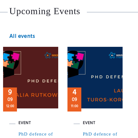
Upcoming Events
All events
9
4
09
09
12:00
11:00
EVENT
EVENT
PhD defence of
PhD defence of