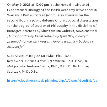
On May 9, 2025
at
12:00 pm
at the Nencki Institute of
Experimental Biology of the Polish Academy of Sciences in
Warsaw, 3 Pasteur Street (room Jerzy Konorski on the
second floor), a public defense of the doctoral dissertation
for the degree of Doctor of Philosophy in the discipline of
biological sciences by
Shur Karolina Gałecka
,
M.Sc.
entitled:
„Mitochondrialny kanał potasowy typu BK
o dużym
Ca
przewodnictwie aktywowany jonami wapnia – budowa i
interakcje”
Supervisor: Dr. Bogusz Kulawiak, Ph.D., D.Sc.
Reviewers: Dr. Nina Antos-Krzemińska, Ph.D., D.Sc., Dr.
Małgorzata Heidorn-Czarna, Ph.D., D.Sc., Dr. Bartłomiej
Szulczyk, Ph.D., D.Sc.
https://cloud.nencki.edu.pl/index.php/s/9wmcPBsgdNEJfpp