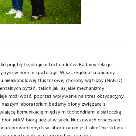
 pojętej fizjologii mitochondriów. Badamy relacje
jnym w normie i patologii. W szczególności badamy
oju niealkoholowej tłuszczowej choroby wątroby (NAFLD).
talnych pytań, takich jak: a) jakie mechanizmy
nieje możliwość, poprzez wpływanie na stres oksydacyjny,
w naszym laboratorium badamy błony związane z
wiającą komunikację między mitochondriami a siateczką
i błon MAM biorą udział w wielu kluczowych procesach i
dań prowadzonych w laboratorium jest określnie składu i