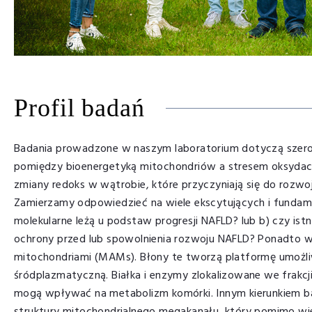
Profil badań
Badania prowadzone w naszym laboratorium dotyczą szeroko
pomiędzy bioenergetyką mitochondriów a stresem oksydacy
zmiany redoks w wątrobie, które przyczyniają się do rozw
Zamierzamy odpowiedzieć na wiele ekscytujących i fundamen
molekularne leżą u podstaw progresji NAFLD? lub b) czy ist
ochrony przed lub spowolnienia rozwoju NAFLD? Ponadto 
mitochondriami (MAMs). Błony te tworzą platformę umożli
śródplazmatyczną. Białka i enzymy zlokalizowane we frakcj
mogą wpływać na metabolizm komórki. Innym kierunkiem ba