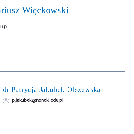
ariusz Więckowski
u.pl
dr Patrycja Jakubek-Olszewska
p.jakubek@nencki.edu.pl