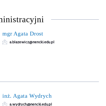
inistracyjni
mgr Agata Drost
a.blazewicz@nencki.edu.pl
inż. Agata Wydrych
a.wydrych@nencki.edu.pl