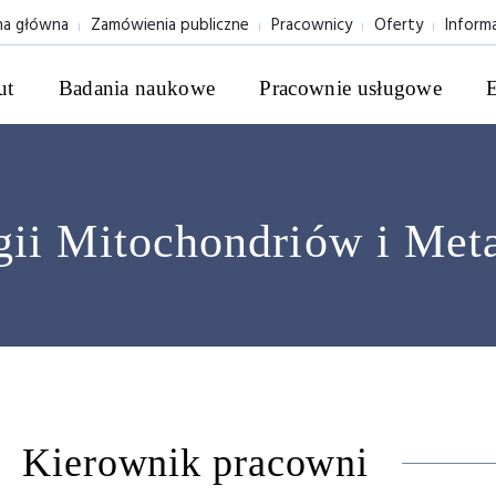
na główna
Zamówienia publiczne
Pracownicy
Oferty
Inform
ut
Badania naukowe
Pracownie usługowe
gii Mitochondriów i Met
Kierownik pracowni