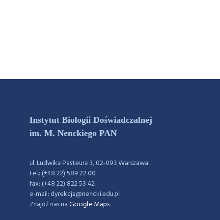
Instytut Biologii Doświadczalnej
im. M. Nenckiego PAN
ul. Ludwika Pasteura 3, 02-093 Warszawa
tel.: (+48 22) 589 22 00
fax: (+48 22) 822 53 42
e-mail: dyrekcja@nencki.edu.pl
Znajdź nas na
Google Maps