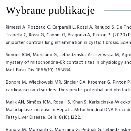
Wybrane publikacje
Rimessi A, Pozzato C, Carparelli L, Rossi A, Ranucci S, De Fi
Trapella C, Rossi G, Cabrini G, Bragonzi A, Pinton P. (2020
uniporter controls lung inflammation in cystic fibrosis. Sci
Simoes ICM, Morciano G, Lebiedzinska-Arciszewska M, Aguia
mystery of mitochondria-ER contact sites in physiology and
Mol. Basis Dis. 1866(10): 165834.
Bonora M, Wieckowski MR, Sinclair DA, Kroemer G, Pinton P, 
cardiovascular disorders: therapeutic potential and obstacles.
Malik AN, Simões ICM, Rosa HS, Khan S, Karkucinska-Wieck
Maladaptive Increase in Hepatic Mitochondrial DNA Prece
Fatty Liver Disease. Cells. 8(10):1222.
Bonora M, Morganti C, Morciano G, Pedriali G, Lebiedzinska