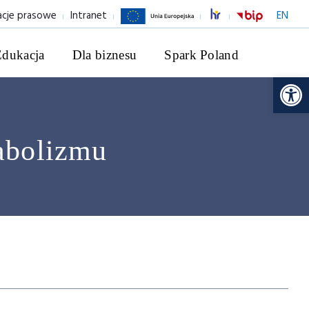
acje prasowe
Intranet
EN
Edukacja
Dla biznesu
Spark Poland
Ot
abolizmu