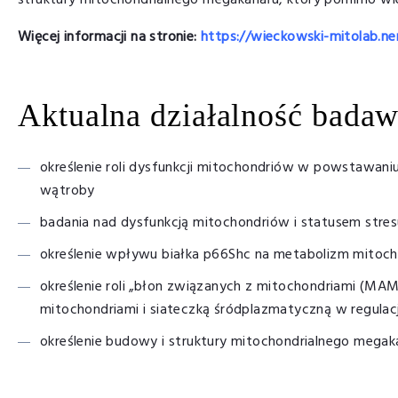
struktury mitochondrialnego megakanału, który pomimo wie
Więcej informacji na stronie:
https://wieckowski-mitolab.nen
Aktualna działalność bada
określenie roli dysfunkcji mitochondriów w powstawaniu
wątroby
badania nad dysfunkcją mitochondriów i statusem str
określenie wpływu białka p66Shc na metabolizm mitoc
określenie roli „błon związanych z mitochondriami (MA
mitochondriami i siateczką śródplazmatyczną w regulac
określenie budowy i struktury mitochondrialnego megak