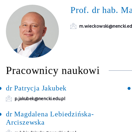
Prof. dr hab. M
m.wieckowski@nencki.ed
Pracownicy naukowi
dr Patrycja Jakubek
p.jakubek@nencki.edu.pl
dr Magdalena Lebiedzińska-
Arciszewska