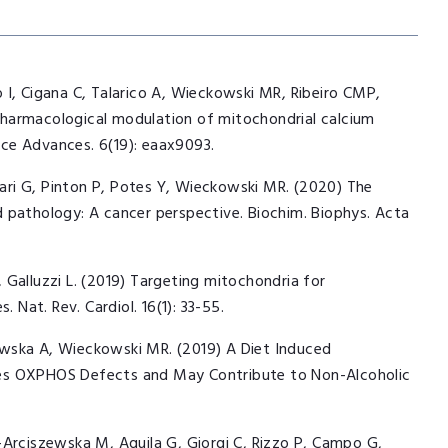
no I, Cigana C, Talarico A, Wieckowski MR, Ribeiro CMP,
) Pharmacological modulation of mitochondrial calcium
ence Advances. 6(19): eaax9093.
ri G, Pinton P, Potes Y, Wieckowski MR. (2020) The
 pathology: A cancer perspective. Biochim. Biophys. Acta
Galluzzi L. (2019) Targeting mitochondria for
 Nat. Rev. Cardiol. 16(1): 33-55.
owska A, Wieckowski MR. (2019) A Diet Induced
des OXPHOS Defects and May Contribute to Non-Alcoholic
-Arciszewska M, Aquila G, Giorgi C, Rizzo P, Campo G,