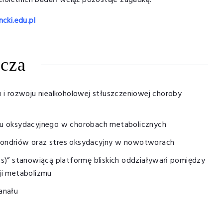
loletnich badań wciąż pozostaje zagadką.
cki.edu.pl
wcza
 i rozwoju niealkoholowej stłuszczeniowej choroby
esu oksydacyjnego w chorobach metabolicznych
hondriów oraz stres oksydacyjny w nowotworach
Ms)” stanowiącą platformę bliskich oddziaływań pomiędzy
ji metabolizmu
anału