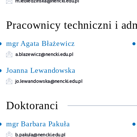
m.lebiedzinska@nencki.edu.pl
Pracownicy techniczni i adm
mgr Agata Błażewicz
a.blazewicz@nencki.edu.pl
Joanna Lewandowska
jo.lewandowska@nencki.edu.pl
Doktoranci
mgr Barbara Pakuła
b.pakula@nencki.edu.pl