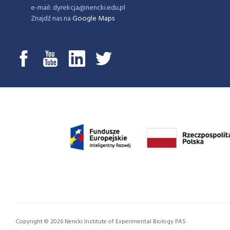
e-mail: dyrekcja@nencki.edu.pl
Znajdź nas na
Google Maps
Copyright © 2026 Nencki Institute of Experimental Biology PAS