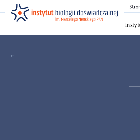
Stro
Instyt
←