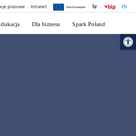
acje prasowe
Intranet
EN
Edukacja
Dla biznesu
Spark Poland
Ot