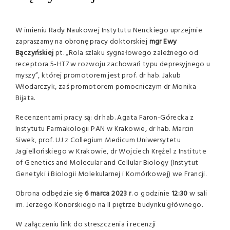
W imieniu Rady Naukowej Instytutu Nenckiego uprzejmie
zapraszamy na obronę pracy doktorskiej
mgr Ewy
Bączyńskiej
pt. „Rola szlaku sygnałowego zależnego od
receptora 5-HT7 w rozwoju zachowań typu depresyjnego u
myszy”, której promotorem jest prof. dr hab. Jakub
Włodarczyk, zaś promotorem pomocniczym dr Monika
Bijata.
Recenzentami pracy są: dr hab. Agata Faron-Górecka z
Instytutu Farmakologii PAN w Krakowie, dr hab. Marcin
Siwek, prof. UJ z Collegium Medicum Uniwersytetu
Jagiellońskiego w Krakowie, dr Wojciech Krężel z Institute
of Genetics and Molecular and Cellular Biology (Instytut
Genetyki i Biologii Molekularnej i Komórkowej) we Francji.
Obrona odbędzie się
6 marca 2023 r
. o godzinie
12:30
w sali
im. Jerzego Konorskiego na II piętrze budynku głównego.
W załączeniu link do streszczenia i recenzji