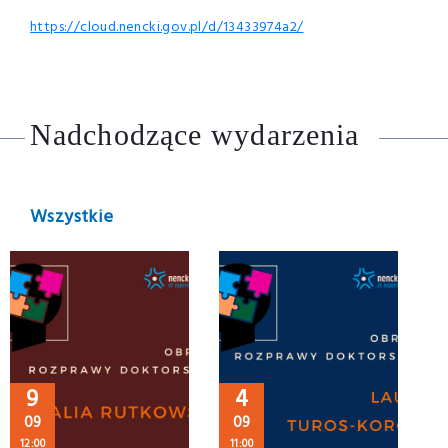
https://cloud.nencki.gov.pl/d/13433974a2/
Nadchodzące wydarzenia
Wszystkie
9
4
09
09
12:00
11:00