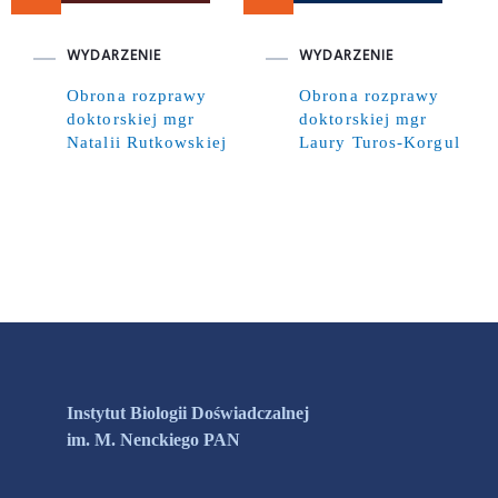
WYDARZENIE
WYDARZENIE
Obrona rozprawy
Obrona rozprawy
doktorskiej mgr
doktorskiej mgr
Natalii Rutkowskiej
Laury Turos-Korgul
Instytut Biologii Doświadczalnej
im. M. Nenckiego PAN