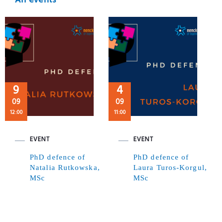
All events
9
4
09
09
12:00
11:00
EVENT
EVENT
PhD defence of
PhD defence of
Natalia Rutkowska,
Laura Turos-Korgul,
MSc
MSc