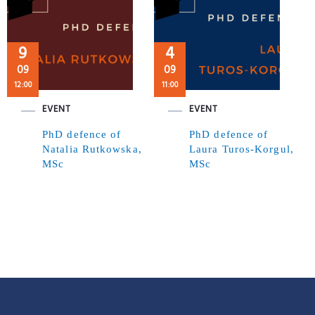
9
4
09
09
12:00
11:00
EVENT
EVENT
PhD defence of
PhD defence of
Natalia Rutkowska,
Laura Turos-Korgul,
MSc
MSc