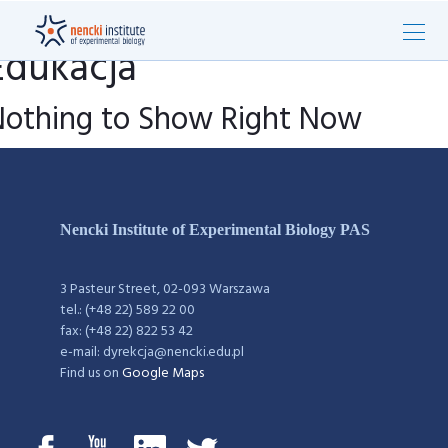
Edukacja
Nothing to Show Right Now
Nencki Institute of Experimental Biology PAS
3 Pasteur Street, 02-093 Warszawa
tel.: (+48 22) 589 22 00
fax: (+48 22) 822 53 42
e-mail: dyrekcja@nencki.edu.pl
Find us on
Google Maps