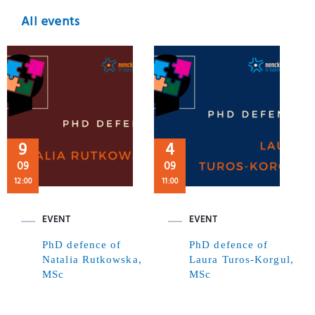
All events
9
4
09
09
12:00
11:00
EVENT
EVENT
PhD defence of
PhD defence of
Natalia Rutkowska,
Laura Turos-Korgul,
MSc
MSc