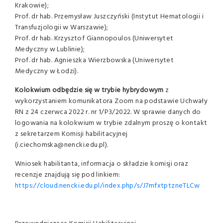
Krakowie);
Prof. dr hab. Przemysław Juszczyński (Instytut Hematologii i
Transfuzjologii w Warszawie);
Prof. dr hab. Krzysztof Giannopoulos (Uniwersytet
Medyczny w Lublinie);
Prof. dr hab. Agnieszka Wierzbowska (Uniwersytet
Medyczny w Łodzi).
Kolokwium odbędzie się w trybie hybrydowym
z
wykorzystaniem komunikatora Zoom na podstawie Uchwały
RN z 24 czerwca 2022 r. nr 1/P3/2022. W sprawie danych do
logowania na kolokwium w trybie zdalnym proszę o kontakt
z sekretarzem Komisji habilitacyjnej
(i.ciechomska@nencki.edu.pl).
Wniosek habilitanta, informacja o składzie komisji oraz
recenzje znajdują się pod linkiem:
https://cloud.nencki.edu.pl/index.php/s/J7mfxtptzneTLCw