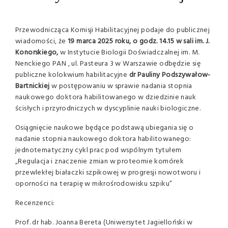
Przewodnicząca Komisji Habilitacyjnej podaje do publicznej
wiadomości, że
19 marca 2025 roku, o godz. 14.15 w sali im. J.
Konorskiego,
w Instytucie Biologii Doświadczalnej im. M.
Nenckiego PAN , ul. Pasteura 3 w Warszawie odbędzie się
publiczne kolokwium habilitacyjne
dr Pauliny Podszywałow-
Bartnickiej
w postępowaniu w sprawie nadania stopnia
naukowego doktora habilitowanego w dziedzinie nauk
ścisłych i przyrodniczych w dyscyplinie nauki biologiczne.
Osiągnięcie naukowe będące podstawą ubiegania się o
nadanie stopnia naukowego doktora habilitowanego:
jednotematyczny cykl prac pod wspólnym tytułem
„Regulacja i znaczenie zmian w proteomie komórek
przewlekłej białaczki szpikowej w progresji nowotworu i
oporności na terapię w mikrośrodowisku szpiku”
Recenzenci:
Prof. dr hab. Joanna Bereta (Uniwersytet Jagielloński w