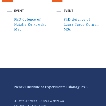
EVENT
EVENT
PhD defence of
PhD defence of
Natalia Rutkowska,
Laura Turos-Korgul,
MSc
MSc
Nencki Institute of Experimental Biology PAS
3 Pasteur Street, 02-093 Warszawa