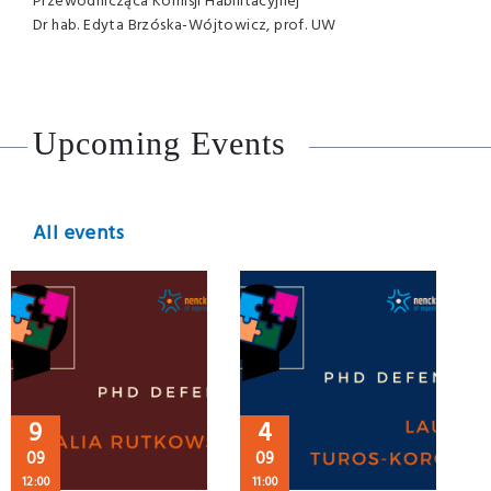
Przewodnicząca Komisji Habilitacyjnej
Dr hab. Edyta Brzóska-Wójtowicz, prof. UW
Upcoming Events
All events
9
4
09
09
12:00
11:00