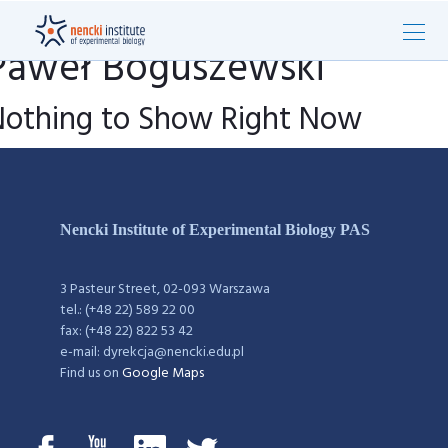
Paweł Boguszewski
Nothing to Show Right Now
Nencki Institute of Experimental Biology PAS
3 Pasteur Street, 02-093 Warszawa
tel.: (+48 22) 589 22 00
fax: (+48 22) 822 53 42
e-mail: dyrekcja@nencki.edu.pl
Find us on
Google Maps