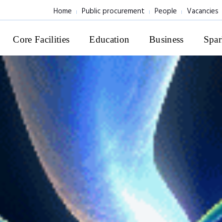
Home
Public procurement
People
Vacancies
Core Facilities
Education
Business
Spar