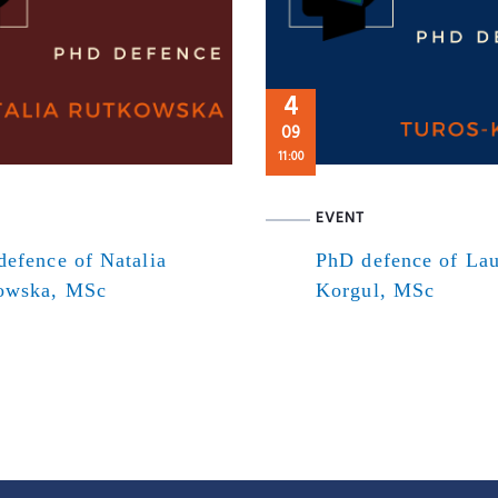
4
09
11:00
EVENT
efence of Natalia
PhD defence of Lau
owska, MSc
Korgul, MSc