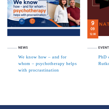
9
09
12:00
NEWS
EVENT
We know how – and for
PhD d
whom – psychotherapy helps
Rutk
with procrastination