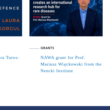
GRANTS
ra Turos-
NAWA grant for Prof.
Mariusz Więckowski from the
Nencki Institute