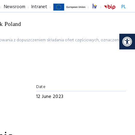
Newsroom
Intranet
PL
k Poland
Op
wania z dopuszczeniem składania ofert częściowych, oznaczenie
Date
12 June 2023