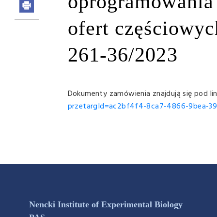
oprogramowania 
ofert częściowy
261-36/2023
Dokumenty zamówienia znajdują się pod li
przetargId=ac2bf4f4-8ca7-4866-9bea-3
Nencki Institute of Experimental Biology