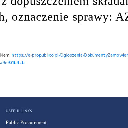
z dopuszczeniem składa
ch, oznaczenie sprawy: A
nkiem:
https://e-propublico.pl/Ogloszenia/DokumentyZamowien
9a9e931b4cb
USEFUL LINKS
Public Procurement