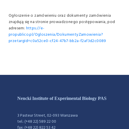
Ogłoszenie o zamówieniu oraz dokumenty zamówienia
znajdują się na stronie prowadzonego postępowania, pod
adresem:
https://e-
propublico.pl/Ogloszenia/DokumentyZamowienia?
przetargId=c0a52ce0-cf24-47b7-bb2a-f2af3d2c0089
Nencki Institute of Experimental Biology PAS
3 Pasteur Street, 02-093 Warszawa
tel.: (+48 22) 589 22 00
fax: (+48 22) 822 53 42