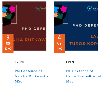
9
4
09
09
12:00
11:00
EVENT
EVENT
PhD defence of
PhD defence of
Natalia Rutkowska,
Laura Turos-Korgul,
MSc
MSc