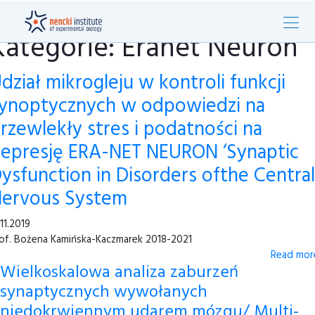
Kategorie: Eranet Neuron
dział mikrogleju w kontroli funkcji
ynoptycznych w odpowiedzi na
rzewlekły stres i podatności na
epresję ERA-NET NEURON ‘Synaptic
ysfunction in Disorders ofthe Central
ervous System
.11.2019
of. Bożena Kamińska-Kaczmarek 2018-2021
Read more
Wielkoskalowa analiza zaburzeń
synaptycznych wywołanych
niedokrwiennym udarem mózgu/ Multi-