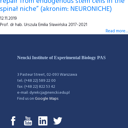
repair from endogenous stem cells in the
spinał niche” (akronim: NEURONICHE)
12.11.2019
Prof. dr hab. Urszula Emilia Sławińska 2017-2021
Read more...
Nencki Institute of Experimental Biology PAS
3 Pasteur Street, 02-093 Warszawa
tel.: (+48 22) 589 22 00
fax: (+48 22) 822 53 42
e-mail: dyrekcja@nencki.edu.pl
Find us on
Google Maps