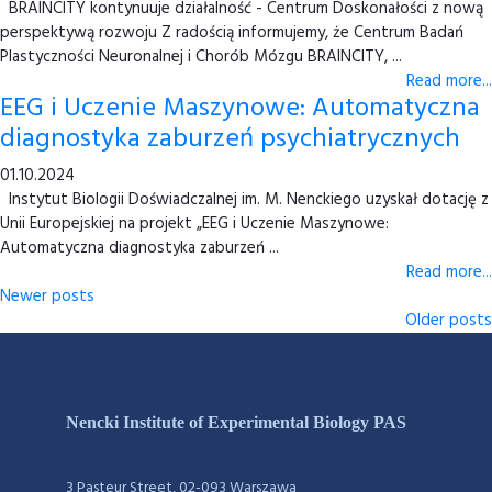
BRAINCITY kontynuuje działalność - Centrum Doskonałości z nową
perspektywą rozwoju Z radością informujemy, że Centrum Badań
Plastyczności Neuronalnej i Chorób Mózgu BRAINCITY, ...
Read more...
EEG i Uczenie Maszynowe: Automatyczna
diagnostyka zaburzeń psychiatrycznych
01.10.2024
Instytut Biologii Doświadczalnej im. M. Nenckiego uzyskał dotację z
Unii Europejskiej na projekt „EEG i Uczenie Maszynowe:
Automatyczna diagnostyka zaburzeń ...
Read more...
Newer posts
Older posts
Nencki Institute of Experimental Biology PAS
3 Pasteur Street, 02-093 Warszawa