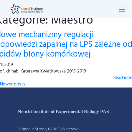
Kategorie: Maestro
owe mechanizmy regulacji
dpowiedzi zapalnej na LPS zależne o
ipidów błony komórkowej
.11.2019
of. dr hab. Katarzyna Kwiatkowska 2013-2019
Read more
Newer posts
Nencki Institute of Experimental Biology PAS
3 Pasteur Street, 02-093 Warszawa