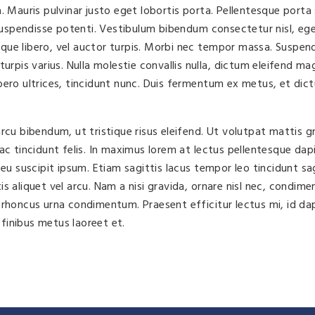
. Mauris pulvinar justo eget lobortis porta. Pellentesque port
 Suspendisse potenti. Vestibulum bibendum consectetur nisl, eg
ue libero, vel auctor turpis. Morbi nec tempor massa. Suspend
turpis varius. Nulla molestie convallis nulla, dictum eleifend m
bero ultrices, tincidunt nunc. Duis fermentum ex metus, et dic
rcu bibendum, ut tristique risus eleifend. Ut volutpat mattis gr
ac tincidunt felis. In maximus lorem at lectus pellentesque dap
suscipit ipsum. Etiam sagittis lacus tempor leo tincidunt sag
s aliquet vel arcu. Nam a nisi gravida, ornare nisl nec, condim
 rhoncus urna condimentum. Praesent efficitur lectus mi, id da
 finibus metus laoreet et.