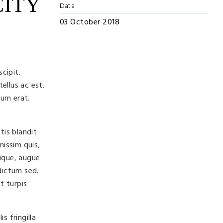
CITY
Data
03 October 2018
cipit.
ellus ac est.
dum erat.
tis blandit
nissim quis,
tique, augue
dictum sed.
t turpis
s fringilla