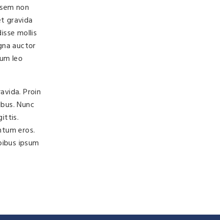
a sem non
et gravida
isse mollis
agna auctor
tum leo
avida. Proin
ibus. Nunc
ittis.
entum eros.
pibus ipsum