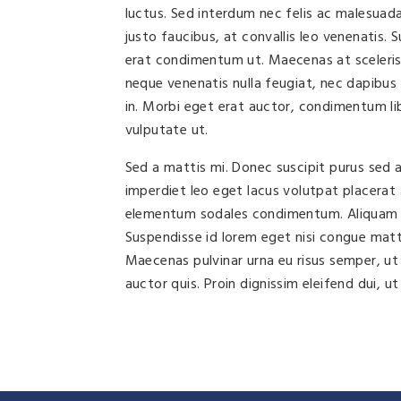
luctus. Sed interdum nec felis ac malesuada
justo faucibus, at convallis leo venenatis.
erat condimentum ut. Maecenas at scelerisq
neque venenatis nulla feugiat, nec dapibus 
in. Morbi eget erat auctor, condimentum li
vulputate ut.
Sed a mattis mi. Donec suscipit purus sed a
imperdiet leo eget lacus volutpat placerat 
elementum sodales condimentum. Aliquam eu 
Suspendisse id lorem eget nisi congue matti
Maecenas pulvinar urna eu risus semper, ut
auctor quis. Proin dignissim eleifend dui, ut