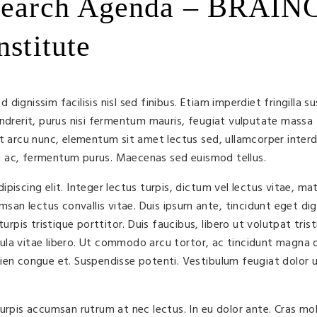
esearch Agenda – BRAIN
nstitute
ignissim facilisis nisl sed finibus. Etiam imperdiet fringilla sus
ndrerit, purus nisi fermentum mauris, feugiat vulputate massa t
Ut arcu nunc, elementum sit amet lectus sed, ullamcorper inter
ula ac, fermentum purus. Maecenas sed euismod tellus.
iscing elit. Integer lectus turpis, dictum vel lectus vitae, mat
msan lectus convallis vitae. Duis ipsum ante, tincidunt eget dig
turpis tristique porttitor. Duis faucibus, libero ut volutpat tris
ula vitae libero. Ut commodo arcu tortor, ac tincidunt magna 
ien congue et. Suspendisse potenti. Vestibulum feugiat dolor u
rpis accumsan rutrum at nec lectus. In eu dolor ante. Cras molli