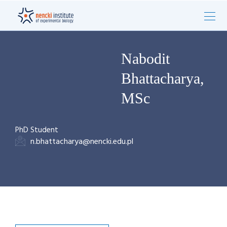
Nabodit
Bhattacharya,
MSc
PhD Student
n.bhattacharya@nencki.edu.pl